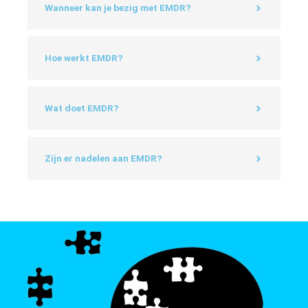
Wanneer kan je bezig met EMDR?
Hoe werkt EMDR?
Wat doet EMDR?
Zijn er nadelen aan EMDR?