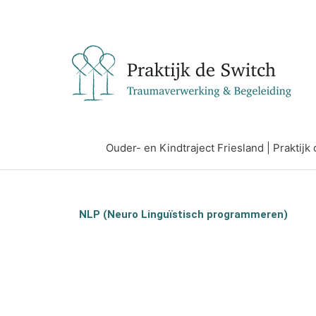
Ga
naar
de
inhoud
Ouder- en Kindtraject Friesland | Praktij
NLP (Neuro Linguïstisch programmeren)