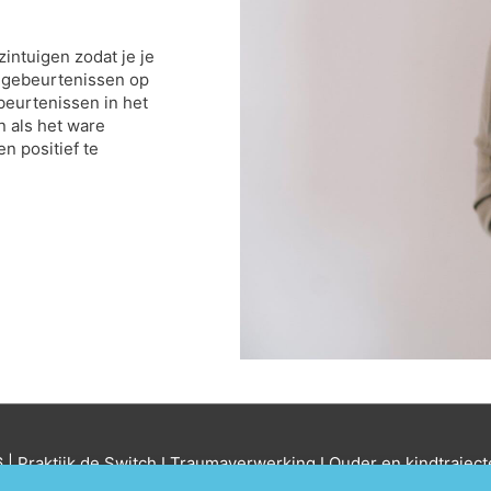
intuigen zodat je je
n gebeurtenissen op
beurtenissen in het
n als het ware
n positief te
 |
Praktijk de Switch I Traumaverwerking I Ouder en kindtrajec