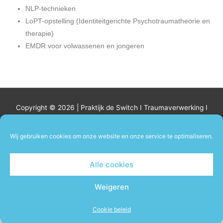
NLP-technieken
LoPT-opstelling (Identiteitgerichte Psychotraumatheorie en
therapie)
EMDR voor volwassenen en jongeren
Copyright © 2026 |
Praktijk de Switch I Traumaverwerking I
Ouder en kindtrajecten
| Cookie beleid
Wij gebruiken cookies om onze website en onze service te optimaliseren.
Alle cookies
Weigeren
Cookie beleid