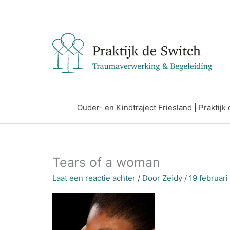
Ga
naar
de
inhoud
Ouder- en Kindtraject Friesland | Praktij
Tears of a woman
Laat een reactie achter
/ Door
Zeidy
/
19 februari