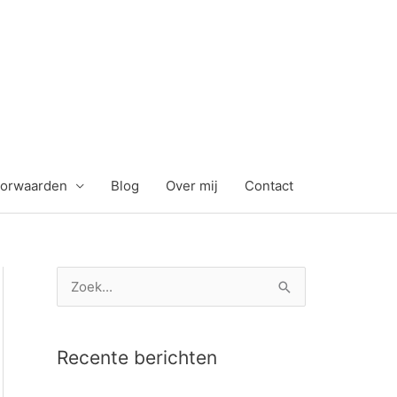
orwaarden
Blog
Over mij
Contact
Z
o
e
Recente berichten
k
n