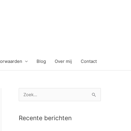
orwaarden
Blog
Over mij
Contact
Z
o
e
Recente berichten
k
n