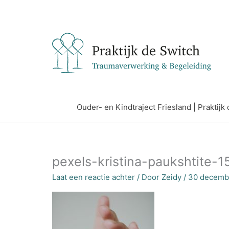
Ga
naar
de
inhoud
Ouder- en Kindtraject Friesland | Praktij
pexels-kristina-paukshtite-
Laat een reactie achter
/ Door
Zeidy
/
30 decemb