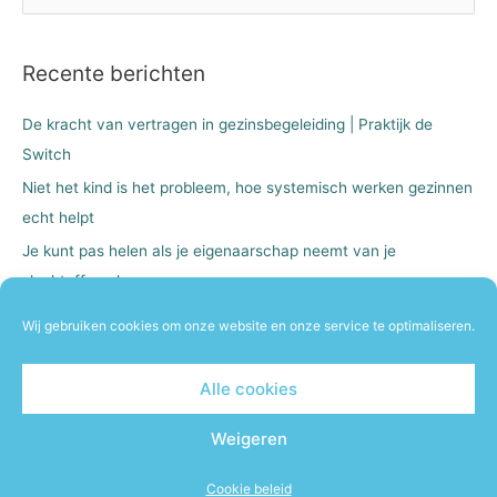
o
e
Recente berichten
k
n
De kracht van vertragen in gezinsbegeleiding | Praktijk de
a
Switch
a
Niet het kind is het probleem, hoe systemisch werken gezinnen
r
echt helpt
:
Je kunt pas helen als je eigenaarschap neemt van je
slachtofferschap
Deelnemers gezocht!
Wij gebruiken cookies om onze website en onze service te optimaliseren.
Oplossingsgerichte korte therapie
Alle cookies
Weigeren
Copyright © 2026 |
Praktijk de Switch I Traumaverwerking I
Ouder en kindtrajecten
| Cookie beleid
Cookie beleid