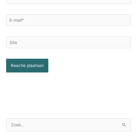
E-
mail*
Site
Z
o