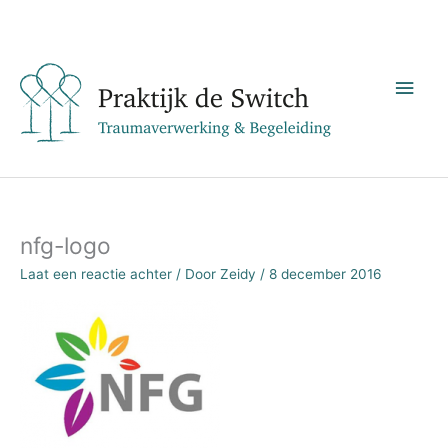
Ga
Hoo
naar
de
inhoud
nfg-logo
Laat een reactie achter
/ Door
Zeidy
/
8 december 2016